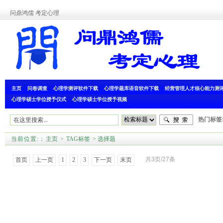
问鼎鸿儒 考定心理
主页
问卷调查
心理学测评软件下载
心理学题库语音软件下载
经营管理人才核心能力测
心理学硕士学位授予仪式
心理学硕士学位授予视频
热门标签
旷世绝恋
当前位置:
：
主页
>
TAG标签
> 选择题
共3页/27条
首页
上一页
1
2
3
下一页
末页