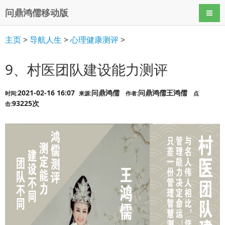
问鼎鸿儒移动版
导航
主页
>
导航人生
>
心理健康测评
>
9、村医团队建设能力测评
2021-02-16 16:07
问鼎鸿儒
问鼎鸿儒王鸿儒
时间:
来源:
作者:
点
93225次
击: