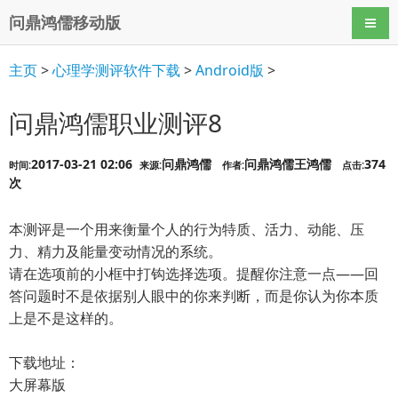
问鼎鸿儒移动版
导航
主页
>
心理学测评软件下载
>
Android版
>
问鼎鸿儒职业测评8
2017-03-21 02:06
问鼎鸿儒
问鼎鸿儒王鸿儒
374
时间:
来源:
作者:
点击:
次
本测评是一个用来衡量个人的行为特质、活力、动能、压
力、精力及能量变动情况的系统。
请在选项前的小框中打钩选择选项。提醒你注意一点——回
答问题时不是依据别人眼中的你来判断，而是你认为你本质
上是不是这样的。
下载地址：
大屏幕版