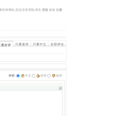
来到本网站,您还没有登陆,请先
登陆
或者
注册
.
只看差评
只看中立
全部评论
只看好评
评价:
中立
好评
差评