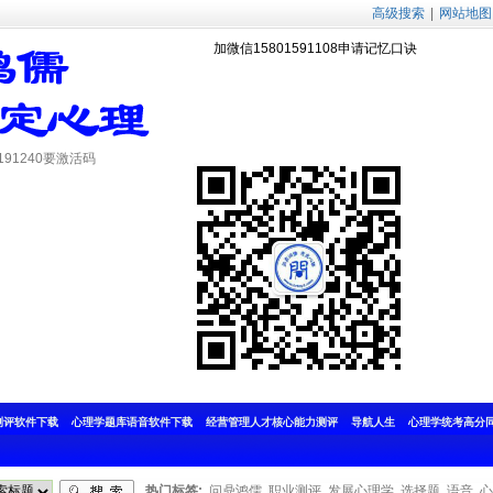
高级搜索
|
网站地图
加微信15801591108申请记忆口诀
测评软件下载
心理学题库语音软件下载
经营管理人才核心能力测评
导航人生
心理学统考高分
热门标签:
问鼎鸿儒
职业测评
发展心理学
选择题
语音
心