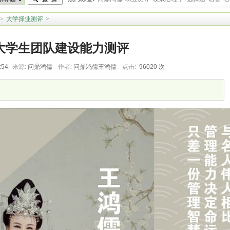
教育心理学
>
大学择业测评
>
大学生团队建设能力测评
:54
来源:
问鼎鸿儒
作者:
问鼎鸿儒王鸿儒
点击:
96020 次