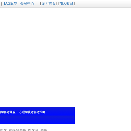
|
TAG标签
会员中心
[
设为首页
] [
加入收藏
]
同学备考经验
心理学统考备考策略
理学
选择题题库
医学班
题库