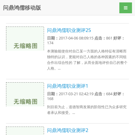
问鼎鸿儒移动版
导航
问鼎鸿儒职业测评25
日期：
2017-04-06 08:09:15
点击：
861
好评：
174
本测验能使你对自己某一方面的人格特征有清晰而
独特的认识，更能对自己人格的各种因素的不同组
合作出综合性的 了解，从而全面地评价自己的整个
人格。...
问鼎鸿儒职业测评1
日期：
2017-03-21 02:42:19
点击：
684
好评：
168
到目前为止，道德智商发展的阶段性已为众多研究
者承认和接受。...
问鼎鸿儒职业测评2