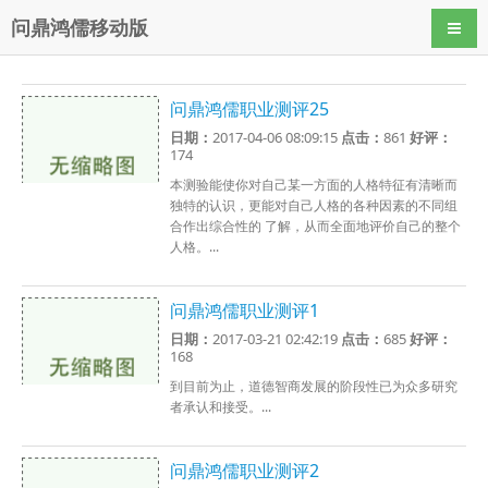
问鼎鸿儒移动版
导航
问鼎鸿儒职业测评25
日期：
2017-04-06 08:09:15
点击：
861
好评：
174
本测验能使你对自己某一方面的人格特征有清晰而
独特的认识，更能对自己人格的各种因素的不同组
合作出综合性的 了解，从而全面地评价自己的整个
人格。...
问鼎鸿儒职业测评1
日期：
2017-03-21 02:42:19
点击：
685
好评：
168
到目前为止，道德智商发展的阶段性已为众多研究
者承认和接受。...
问鼎鸿儒职业测评2